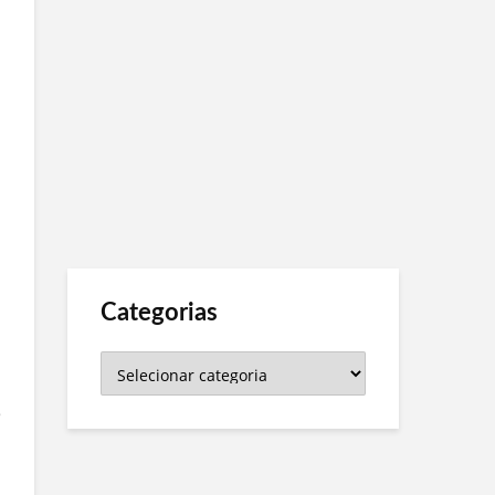
Categorias
Categorias
o
e